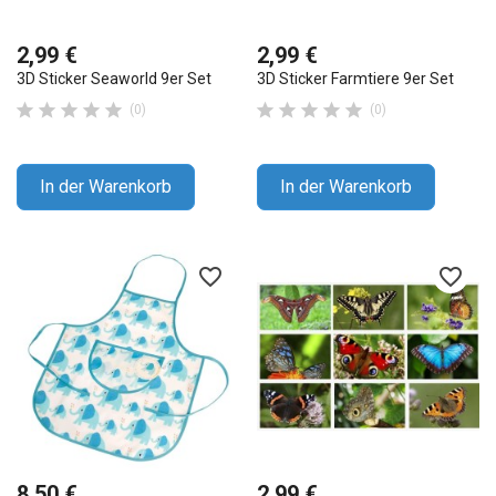
2,99 €
2,99 €
3D Sticker Seaworld 9er Set
3D Sticker Farmtiere 9er Set










(0)
(0)
In der Warenkorb
In der Warenkorb
favorite_border
favorite_border
8,50 €
2,99 €