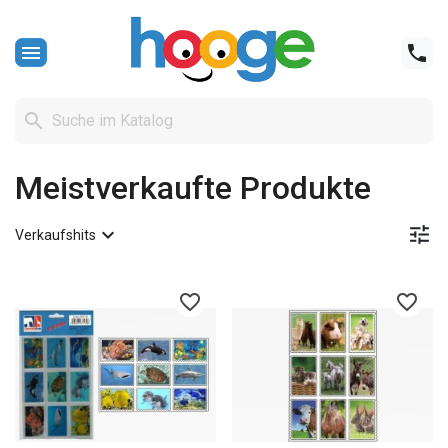



Meistverkaufte Produkte


Verkaufshits
favorite_border
favorite_border