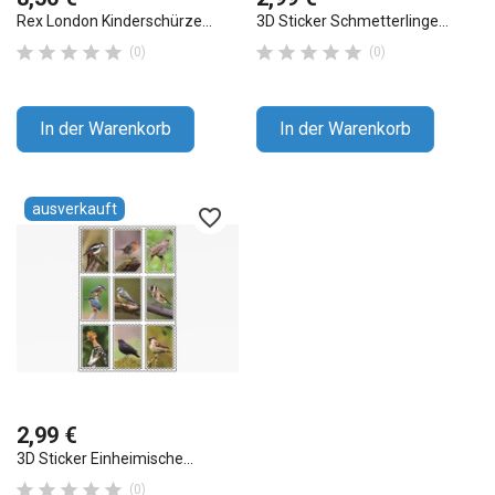
Rex London Kinderschürze...
3D Sticker Schmetterlinge...










(0)
(0)
In der Warenkorb
In der Warenkorb
ausverkauft
favorite_border
2,99 €
3D Sticker Einheimische...





(0)